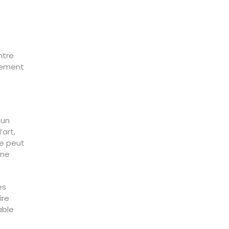
ntre
tement
 un
’art,
re peut
 ne
es
ire
able