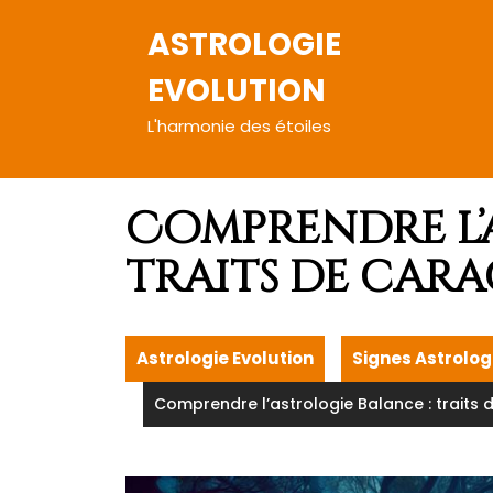
Skip
to
ASTROLOGIE
content
EVOLUTION
L'harmonie des étoiles
Comprendre l’
traits de cara
Astrologie Evolution
Signes Astrolo
Comprendre l’astrologie Balance : traits 