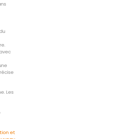
ans
 du
re.
 avec
’une
récise
e. Les
e
tion et