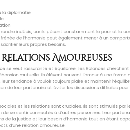
à la diplomatie
le
ation
es rendre indécis, car ils pèsent constamment le pour et le co
 effrénée de l’harmonie peut également mener à un compor
sacrifier leurs propres besoins.
s Relations Amoureuses
ce se veut rassurante et équilibrée. Les Balances cherchent
éhension mutuelle. Ils élèvent souvent l’amour à une forme d
ur tendance à vouloir toujours plaire et maintenir l’équilib
n de leur partenaire et éviter les discussions difficiles pour
ociales et les relations sont cruciales. Ils sont stimulés par l
n de se sentir connectés à d’autres personnes. Leur partena
ns de la justice et leur besoin d’harmonie tout en étant cap
ects d’une relation amoureuse.