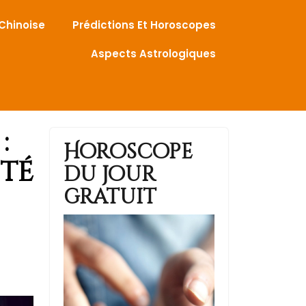
 Chinoise
Prédictions Et Horoscopes
Aspects Astrologiques
:
Horoscope
ité
du jour
gratuit