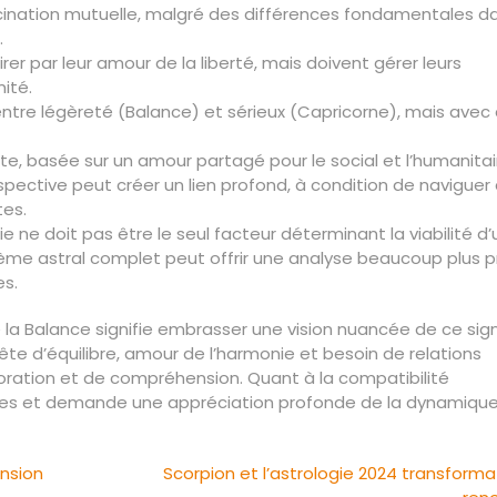
scination mutuelle, malgré des différences fondamentales d
.
tirer par leur amour de la liberté, mais doivent gérer leurs
ité.
entre légèreté (Balance) et sérieux (Capricorne), mais avec
te, basée sur un amour partagé pour le social et l’humanitai
respective peut créer un lien profond, à condition de naviguer
tes.
ie ne doit pas être le seul facteur déterminant la viabilité d
hème astral complet peut offrir une analyse beaucoup plus p
es.
la Balance signifie embrasser une vision nuancée de ce sign
ête d’équilibre, amour de l’harmonie et besoin de relations
loration et de compréhension. Quant à la compatibilité
ires et demande une appréciation profonde de la dynamiqu
ansion
Scorpion et l’astrologie 2024 transforma