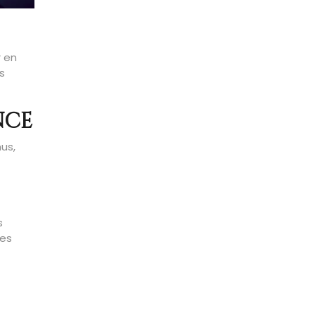
r en
s
nce
us,
s
ues