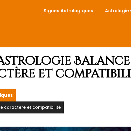
Signes Astrologiques
Astrologie
astrologie Balance 
ctère et compatibil
giques
de caractère et compatibilité