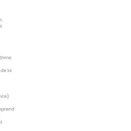
r,
e
rythme
 de la
nce)
apprend
a